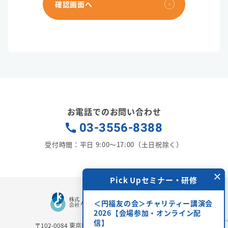
確認画面へ
お電話でのお問い合わせ
03-3556-8388
受付時間：平日 9:00〜17:00（土日祝除く）
×
料相談受付中
Pick Upセミナー・研修
決をお手伝いします。
＜円福友の会＞チャリティー講演会
問い合わせください。
2026【会場参加・オンライン配
信】
〒102-0084
東京都千代田区二番町6-3 二番町三協ビル3Ｆ