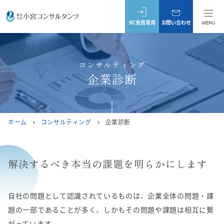
KC会員専用
お問い合わせ
MENU
コンサルティング
企業診断
ホーム
コンサルティング
企業診断
chevron_right
chevron_right
解決するべき本当の課題を明らかにします
自社の問題として認識されているものは、企業全体の問題・課
題の一部であることが多く、しかもその問題や課題は相互に繋
がっています。