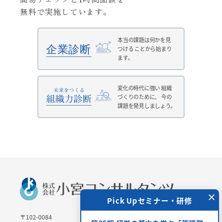
無料で実施しています。
本当の課題は何かを見
つける
ことから始まり
ます。
変化の時代に強い
組織
づくりのために、
今の
課題を発見しましょう。
×
 Upセミナー・研修
Pick Upセミナー・研修
〒102-0084