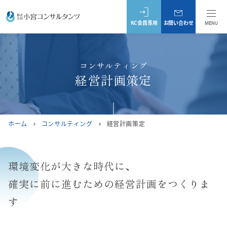
KC会員専用
お問い合わせ
MENU
コンサルティング
経営計画策定
ホーム
コンサルティング
経営計画策定
chevron_right
chevron_right
環境変化が大きな時代に、
確実に前に進むための経営計画をつくりま
す