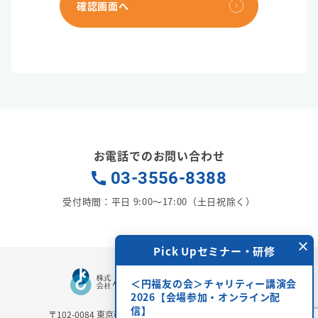
確認画面へ
お電話でのお問い合わせ
03-3556-8388
受付時間：平日 9:00〜17:00（土日祝除く）
×
付中
Pick Upセミナー・研修
P
伝いします。
＜円福友の会＞チャリティー講演会
第25
ください。
2026【会場参加・オンライン配
養成合
信】
〒102-0084
東京都千代田区二番町6-3 二番町三協ビル3Ｆ
開催日時