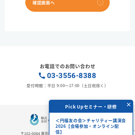
確認画面へ
お電話でのお問い合わせ
03-3556-8388
受付時間：平日 9:00〜17:00（土日祝除く）
×
相談受付中
Pick Upセミナー・研修
決をお手伝いします。
＜円福友の会＞チャリティー講演会
問い合わせください。
2026【会場参加・オンライン配
信】
〒102-0084
東京都千代田区二番町6-3 二番町三協ビル3Ｆ