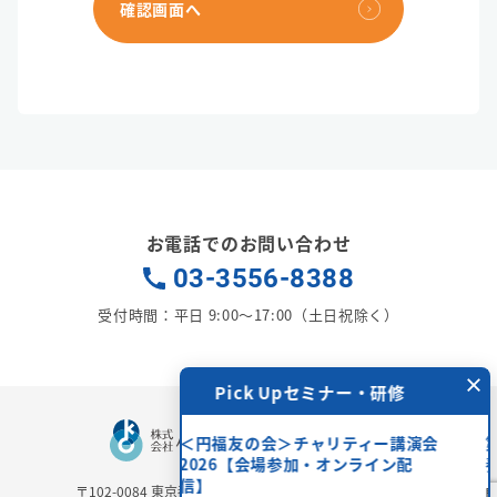
確認画面へ
お電話でのお問い合わせ
03-3556-8388
受付時間：平日 9:00〜17:00（土日祝除く）
×
Pick Upセミナー・研修
Pick Upセミナ
＜円福友の会＞チャリティー講演会
第25期 経営の基本を
2026【会場参加・オンライン配
養成合宿」
信】
〒102-0084
東京都千代田区二番町6-3 二番町三協ビル3Ｆ
開催日時：
2026年11月8