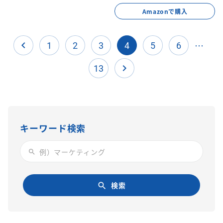
Amazonで購入
…
navigate_before
1
2
3
4
5
6
navigate_next
13
キーワード検索
search
検索
search