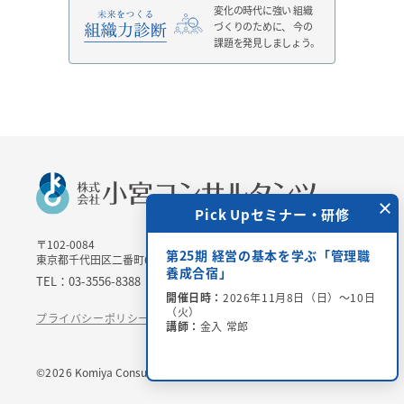
変化の時代に強い
組織
づくりのために、
今の
課題を発見しましょう。
×
 Upセミナー・研修
Pick Upセミナー・研修
〒102-0084
＞チャリティー講演会
第25期 経営の基本を学ぶ「管理職
東京都千代田区二番町6-3 二番町三協ビル3Ｆ
場参加・オンライン配
養成合宿」
TEL：03-3556-8388 / FAX：03-3556-8389
開催日時：
2026年11月8日（日）～10日
（火）
6年8月28日（金）15：00
プライバシーポリシー
特定商取引法に基づく表記
講師：
金入 常郎
世氏、吉田 恒昭氏、小宮
©
2026
Komiya Consultants CO.,LTD.