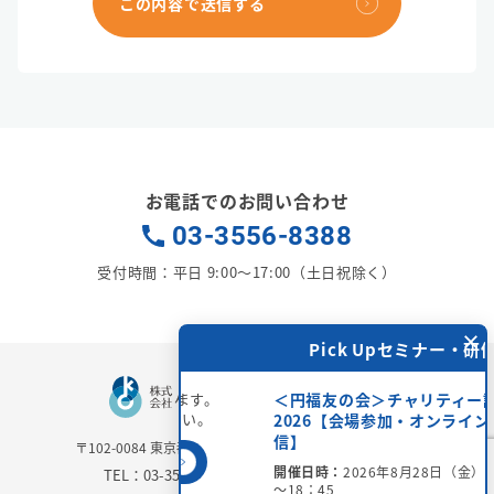
この内容で送信する
お電話でのお問い合わせ
03-3556-8388
受付時間：平日 9:00〜17:00（土日祝除く）
×
料相談受付中
Pick Upセミナー・研修
決をお手伝いします。
＜円福友の会＞チャリティー講演会
問い合わせください。
2026【会場参加・オンライン配
信】
〒102-0084
東京都千代田区二番町6-3 二番町三協ビル3Ｆ
せフォームへ
→
開催日時：
2026年8月28日（金）15：00
TEL：03-3556-8388 / FAX：03-3556-8389
～18：45