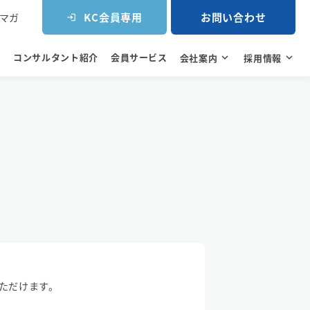
KC会員専用
お問い合わせ
マガ
login
コンサルタント紹介
会員サービス
e
会社案内
expand_more
採用情報
expand_more
ただけます。