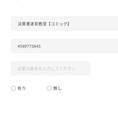
有り
無し