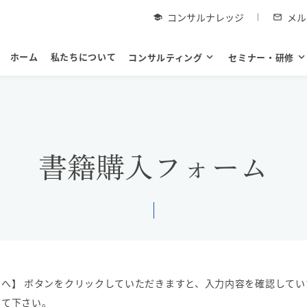
コンサルナレッジ
メル
school
mail_outline
ホーム
私たちについて
コンサルティング
expand_more
セミナー・研修
expand_mor
書籍購入フォーム
へ】 ボタンをクリックしていただきますと、入力内容を確認してい
して下さい。