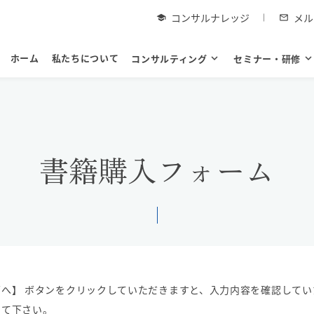
コンサルナレッジ
メル
school
mail_outline
ホーム
私たちについて
コンサルティング
expand_more
セミナー・研修
expand_mor
書籍購入フォーム
へ】 ボタンをクリックしていただきますと、入力内容を確認してい
して下さい。