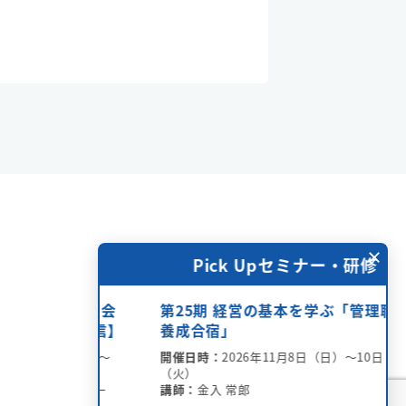
×
ー・研修
Pick Upセミナー・研修
ィー講演会
第25期 経営の基本を学ぶ「管理職
ライン配信】
養成合宿」
金）15：00～
開催日時：
2026年11月8日（日）～10日
（火）
氏、小宮 一
講師：
金入 常郎