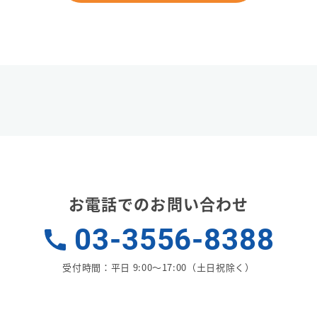
お電話でのお問い合わせ
無料相談受付中
Pick Upセミナ
03-3556-8388
＜円福友の会＞チャリテ
課題の解決をお手伝いします。
2026【会場参加・オン
気軽にお問い合わせください。
受付時間：平日 9:00〜17:00（土日祝除く）
開催日時：
2026年8月28日（
18：45
→
合わせフォームへ
講師：
藤本 光世氏、吉田 恒昭
慶、増田 賢作