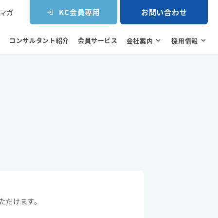
KC会員専用
お問い合わせ
マガ
login
コンサルタント紹介
会員サービス
e
会社案内
expand_more
採用情報
expand_more
ただけます。