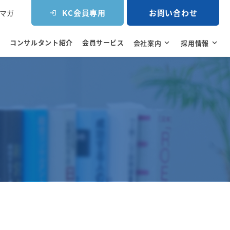
KC会員専用
お問い合わせ
マガ
login
コンサルタント紹介
会員サービス
e
会社案内
expand_more
採用情報
expand_more