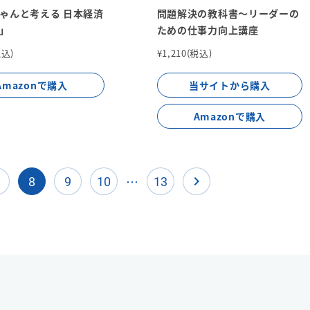
ゃんと考える 日本経済
問題解決の教科書～リーダーの
」
ための仕事力向上講座
税込)
¥1,210(税込)
Amazonで購入
当サイトから購入
Amazonで購入
…
navigate_next
8
9
10
13