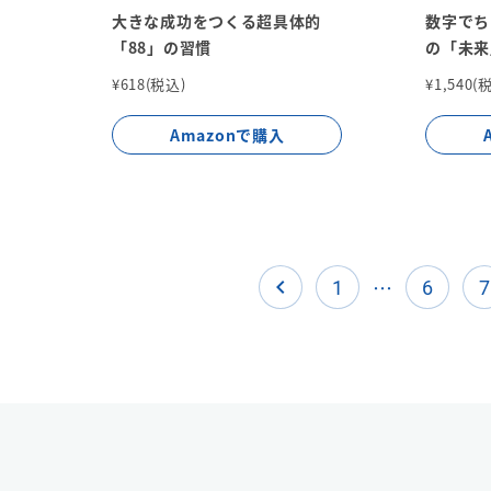
大きな成功をつくる超具体的
数字でち
「88」の習慣
の「未来
¥618(税込)
¥1,540(
Amazonで購入
…
navigate_before
1
6
7