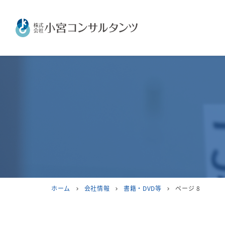
ホーム
会社情報
書籍・DVD等
ページ 8
chevron_right
chevron_right
chevron_right