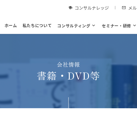
コンサルナレッジ
メル
school
mail_outline
ホーム
私たちについて
コンサルティング
expand_more
セミナー・研修
expand_mor
会社情報
書籍・DVD等