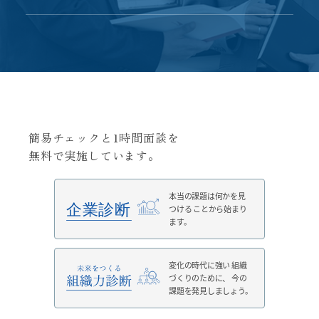
簡易チェックと1時間面談を
無料で実施しています。
本当の課題は何かを見
つける
ことから始まり
ます。
変化の時代に強い
組織
づくりのために、
今の
課題を発見しましょう。