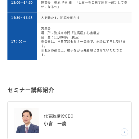
13:00～14:30
理事長 梶原 浩喜 様 「世界一を目指す運営～成功して幸
せになる～」
14:30～16:15
人を動かす、組織を動かす
忘年会
場 所：熟成肉専門「但馬屋」心斎橋店
会 費：11,000円（税込）
17：00～
※会費は、当日実践セミナー会場で、現金にて申し受けま
す。
※お席の都合上、勝手ながら先着順とさせていただきま
す。
セミナー講師紹介
代表取締役CEO
小宮 一慶