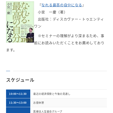
『
なれる最高の自分になる
』
小宮 一慶（著）
出版社：ディスカヴァー・トゥエンティ
ワン
※セミナーの理解がより深まるため、事
前にお読みいただくことをお薦めしており
ます。
スケジュール
10:00～11:30
最近の経済情勢と今後の見通し
11:30～13:00
お昼休憩
医療法人宝歯会グループ