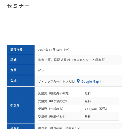
セミナー
開催日程
2025年11月18日（火）
講師
小宮 一慶、梶原 浩喜 様（宝歯会グループ 理事長）
定員
なし
会場
location_on
ザ・リッツカールトン大阪
[
Google Map ]
受講費（顧問先様の方）
無料
受講費（KC会員の方）
無料
参加費
受講費（一般の方）
¥41,580（税込）
受講費（後継ゼミ生）
無料
対象者
経営者、経営幹部、起業家など