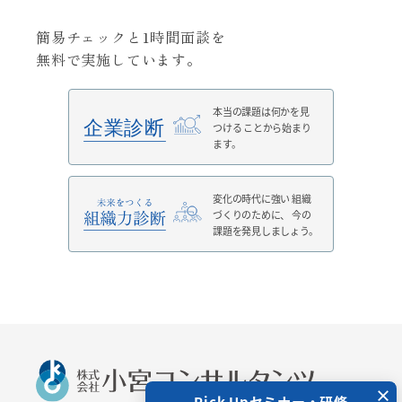
簡易チェックと1時間面談を
無料で実施しています。
本当の課題は何かを見
つける
ことから始まり
ます。
変化の時代に強い
組織
づくりのために、
今の
課題を発見しましょう。
×
 Upセミナー・研修
Pick Upセミナー・研修