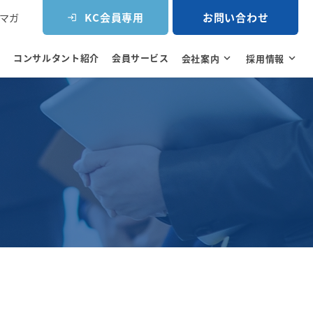
KC会員専用
お問い合わせ
マガ
login
コンサルタント紹介
会員サービス
e
会社案内
expand_more
採用情報
expand_more