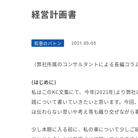
経営計画書
知恵のバトン
2021.03.05
（弊社所属のコンサルタントによる長編コラム「
(
はじめに
)
私はこの
KC
文集にて、今年
(2021
年
)
より弊社
践について書いていきたいと思います。今回
は伝わらない思いや考え等も織り交ぜながら
少し本題に入る前に、私の事について少しご