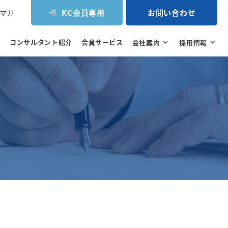
KC会員専用
お問い合わせ
マガ
login
コンサルタント紹介
会員サービス
e
会社案内
expand_more
採用情報
expand_more