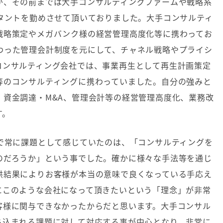
が、その前までは大手コンサルティングファームや戦略系
タントを勤めさせて頂いておりました。大手コンサルティ
戦略策定やメガバンク様の経営管理高度化等に携わってお
わった管理会計制度を元にして、チャネル戦略やプライシ
コンサルティング会社では、事業再生として再生計画策定
等のコンサルティングに携わっていました。自分の強みと
、資金調達・
M&A
、管理会計等の経営管理高度化、業務改
す。
で常に課題として感じていたのは、「コンサルティングを
のだろうか」という事でした。確かに様々な手法等を通じ
供結果によりお客様が本当の意味で良くなっている手応え
にこのような会社になって頂きたいという「理念」が非常
客様に関与できなかったからだと思います。大手コンサル
ち込まれる課題に対して対応する事が中心となり、非常に