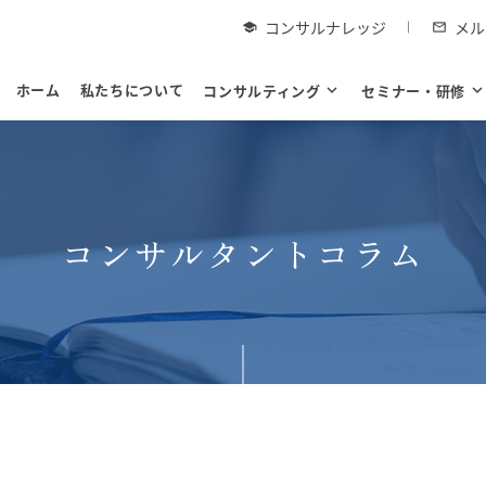
コンサルナレッジ
メル
school
mail_outline
ホーム
私たちについて
コンサルティング
expand_more
セミナー・研修
expand_mor
コンサルタントコラム