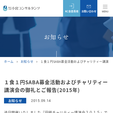
KC会員専用
お問い合わせ
MENU
お知らせ
ホーム
お知らせ
１食１円SABA募金活動およびチャリティー講演会の
chevron_right
chevron_right
１食１円SABA募金活動およびチャリティー
講演会の御礼とご報告(2015年)
お知らせ
2015.09.14
過日開催いたしました『円福チャリティー講演会２０１５』で