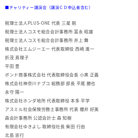
■チャリティー講演会（講演ＣＤ申込者含む）
税理士法人PLUS-ONE 代表 三星 剛
税理士法人コスモ総合会計事務所 冨永 昭雄
税理士法人コスモ総合会計事務所 井上 舞
株式会社エムジーエー 代表取締役 西崎 進一
折茂 真理子
平田 豊
ボンド商事株式会社 代表取締役会長 小黒 正義
株式会社神奈川ナブコ 総務部 部長 平尾 勝也
永守 陽一
株式会社ホンダ地所 代表取締役 本多 平学
アスミル社会保険労務士事務所 代表 櫻井 好美
森会計事務所 公認会計士 森 知樹
有限会社ゆきよし 取締役社長 柴田 行由
北島 崇行