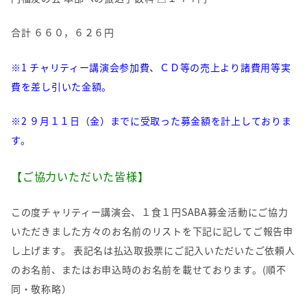
合計 ６６０，６２６円
※1 チャリティー講演会参加費、ＣＤ等の売上より諸費用等実
費を差し引いた金額。
※2 ９月１１日（金）までに受取った募金額を計上しておりま
す。
【ご協力いただいた皆様】
この度チャリティー講演会、１食１円SABA募金活動にご協力
いただきました方々のお名前のリストを下記に記してご報告申
し上げます。 表記名は払込取扱票にご記入いただいたご依頼人
のお名前、またはお申込時のお名前を載せております。(順不
同・敬称略）