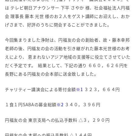
は テレビ朝日アナウンサー 下平 さやか 様、社会福祉法人円福
会 理事長 藤本 光世 様のお２人をゲスト講師にお迎えし、おか
げさまで、好評のうちに閉会することができました。
今回集まりました浄財は、円福友の会の創始者、故・藤本幸邦
老師の後、円福友の会の活動を引き継がれた藤本光世様のお考
えにより、 恵まれないアジア地域の支援等に役立てさせていた
だく予定です。 結果として、下記の通り ６６０，６２６円を
長野にある円福友の会本部に送金致しました。
チャリティー講演会による寄付金額
※1
３２３，６６４円
１食１円SABAの募金総額
※2
３４０，３９６円
円福友の会 東京支局への払込手数料 △３，２９０円
円福友の会 本部への振込手数料 △１４４円