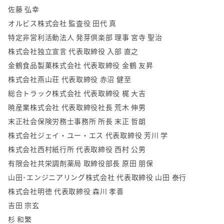
佐藤 弘幸
オルビス株式会社 監査役 田代 真
特定非営利活動法人 発芽倶楽部 理事 宮寺 聖治
株式会社独立宣言 代表取締役 入部 直之
金鶴食品製菓株式会社 代表取締役 金鶴 友昇
株式会社燕山荘 代表取締役 赤沼 健至
総合トラック株式会社 代表取締役 梶 大吉
暁産業株式会社 代表取締役社長 荒木 伸男
末正社会保険労務士事務所 所長 末正 哲朗
株式会社ジェイ・ユー・エス 代表取締役 芳川 学
株式会社西村紙行所 代表取締役 西村 公男
有限会社共栄調剤薬局 取締役部長 原田 朋保
山田･エンジニアリング株式会社 代表取締役 山田 泰行
株式会社明徳 代表取締役 森川 孝善
吉田 宗玄
杉 和繁