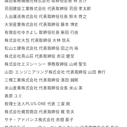
諏訪事務機販売株式会社 取締役会長 林 五介
苅田建設工業株式会社 代表取締役 苅田 孝太郎
入出運送株式会社 代表取締役社長 鈴木 啓之
大栄産業株式会社 代表取締役 藤本 博史
有限会社ゆきよし 取締役社長 柴田 行由
株式会社大包 代表取締役 大林 信夫
松山土建株式会社 代表取締役 田之内 裕
株式会社燕山荘 代表取締役 赤沼 健至
株式会社エスシーシー 専務取締役 山﨑 聖生
山田･エンジニアリング株式会社 代表取締役 山田 泰行
三輝工業株式会社 代表取締役 濱田 誠剛
米山産業株式会社 代表取締役会長 米山 実
奥原 ユミ
税理士法人PLUS-ONE 代表 三星 剛
株式会社梶哲商店 代表取締役 梶 哲夫
サチ・アドバンス株式会社 赤間 基子