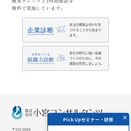
簡易チェックと1時間面談を
無料で実施しています。
本当の課題は何かを見
つける
ことから始まり
ます。
変化の時代に強い
組織
づくりのために、
今の
課題を発見しましょう。
×
 Upセミナー・研修
Pick Upセミナー・研修
〒102-0084