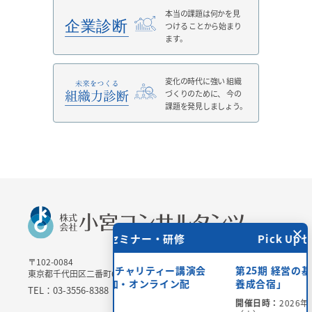
本当の課題は何かを見
つける
ことから始まり
ます。
変化の時代に強い
組織
づくりのために、
今の
課題を発見しましょう。
×
 Upセミナー・研修
Pick Upセミナー・研修
〒102-0084
＞チャリティー講演会
第25期 経営の基本を学ぶ「管理職
東京都千代田区二番町6-3 二番町三協ビル3Ｆ
場参加・オンライン配
養成合宿」
TEL：03-3556-8388 / FAX：03-3556-8389
開催日時：
2026年11月8日（日）～10日