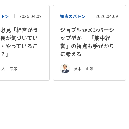
バトン
2026.04.09
知恵のバトン
2026.04.09
者必見「経営がう
ジョブ型かメンバーシ
社長が気づいてい
ップ型か ─『集中経
と・やっているこ
営』の視点も手がかり
は？」
に考える
金入 常郎
藤本 正雄