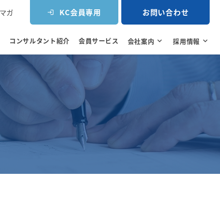
KC会員専用
お問い合わせ
マガ
login
コンサルタント紹介
会員サービス
e
会社案内
expand_more
採用情報
expand_more