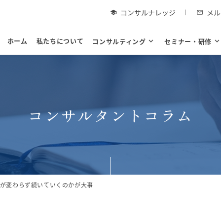
コンサルナレッジ
メル
school
mail_outline
ホーム
私たちについて
コンサルティング
expand_more
セミナー・研修
expand_mor
コンサルタントコラム
が変わらず続いていくのかが大事