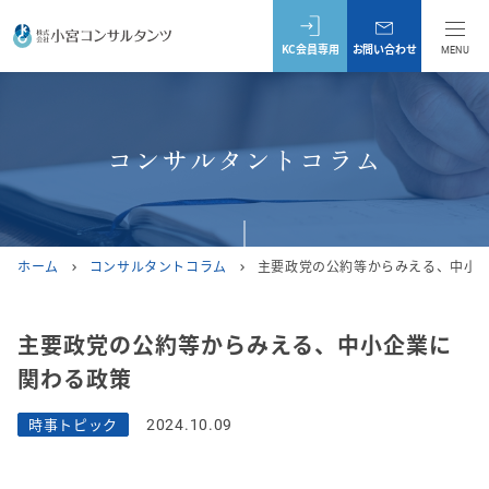
KC会員専用
お問い合わせ
MENU
コンサルタントコラム
ホーム
コンサルタントコラム
主要政党の公約等からみえる、中小
chevron_right
chevron_right
主要政党の公約等からみえる、中小企業に
関わる政策
時事トピック
2024.10.09