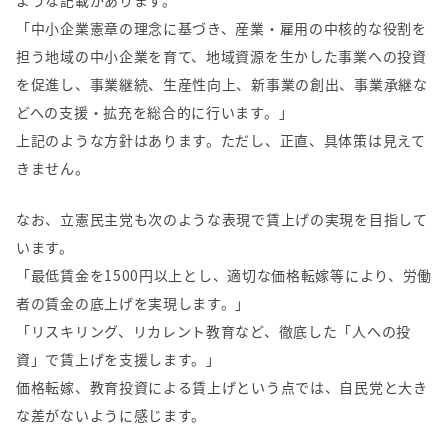
ような記載があります。
「中小企業憲章の理念に基づき、産業・雇用の中核的な役割を
担う地域の中小企業を育て、地域資源を生かした事業への投資
を促進し、事業継続、生産性向上、新事業の創出、事業承継な
どへの支援・拡充を総合的に行います。」
上記のような方針はあります。ただし、正直、具体策は見えて
きません。
なお、立憲民主党も次のような表現で賃上げの実現を目指して
います。
「最低賃金を
1500
円以上とし、適切な価格転嫁等により、労働
者の賃金の底上げを実現します。」
「リスキリング、リカレント教育など、徹底した「人への投
資」で賃上げを支援します。」
価格転嫁、教育投資による賃上げという点では、自民党と大き
な差がないように感じます。