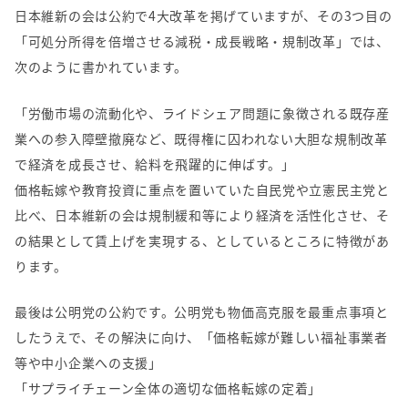
日本維新の会は公約で
4
大改革を掲げていますが、その
3
つ目の
「可処分所得を倍増させる減税・成長戦略・規制改革」では、
次のように書かれています。
「労働市場の流動化や、ライドシェア問題に象徴される既存産
業への参入障壁撤廃など、既得権に囚われない大胆な規制改革
で経済を成長させ、給料を飛躍的に伸ばす。」
価格転嫁や教育投資に重点を置いていた自民党や立憲民主党と
比べ、日本維新の会は規制緩和等により経済を活性化させ、そ
の結果として賃上げを実現する、としているところに特徴があ
ります。
最後は公明党の公約です。公明党も物価高克服を最重点事項と
したうえで、その解決に向け、「価格転嫁が難しい福祉事業者
等や中小企業への支援」
「サプライチェーン全体の適切な価格転嫁の定着」