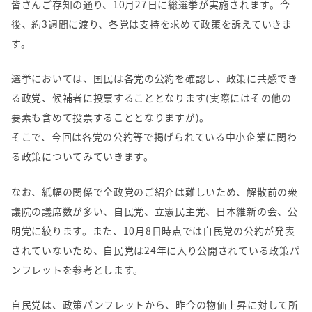
皆さんご存知の通り、
10
月
27
日に総選挙が実施されます。今
後、約
3
週間に渡り、各党は支持を求めて政策を訴えていきま
す。
選挙においては、国民は各党の公約を確認し、政策に共感でき
る政党、候補者に投票することとなります
(
実際にはその他の
要素も含めて投票することとなりますが
)
。
そこで、今回は各党の公約等で掲げられている中小企業に関わ
る政策についてみていきます。
なお、紙幅の関係で全政党のご紹介は難しいため、解散前の衆
議院の議席数が多い、自民党、立憲民主党、日本維新の会、公
明党に絞ります。また、
10
月
8
日時点では自民党の公約が発表
されていないため、自民党は
24
年に入り公開されている政策パ
ンフレットを参考とします。
自民党は、政策パンフレットから、昨今の物価上昇に対して所