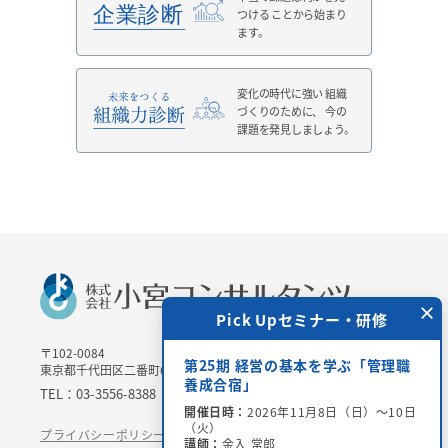
つける
ことから始まり
ます。
変化の時代に強い
組織
づくりのために、
今の
課題を発見しましょう。
×
 Upセミナー・研修
Pick Upセミナー・研修
〒102-0084
＞チャリティー講演会
第25期 経営の基本を学ぶ「管理職
東京都千代田区二番町6-3 二番町三協ビル3Ｆ
場参加・オンライン配
養成合宿」
TEL：03-3556-8388 / FAX：03-3556-8389
開催日時：
2026年11月8日（日）～10日
（火）
6年8月28日（金）15：00
プライバシーポリシー
特定商取引法に基づく表記
講師：
金入 常郎