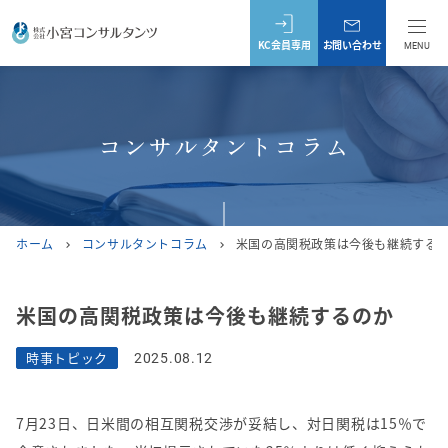
KC会員専用
お問い合わせ
MENU
コンサルタントコラム
ホーム
コンサルタントコラム
米国の高関税政策は今後も継続する
chevron_right
chevron_right
米国の高関税政策は今後も継続するのか
時事トピック
2025.08.12
7月
23
日、日米間の相互関税交渉が妥結し、対日関税は
15
％で