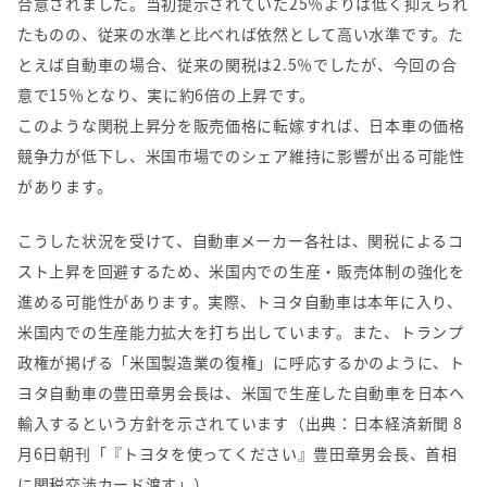
合意されました。当初提示されていた
25
％よりは低く抑えられ
たものの、従来の水準と比べれば依然として高い水準です。た
とえば自動車の場合、従来の関税は
2.5
％でしたが、今回の合
意で
15
％となり、実に約
6
倍の上昇です。
このような関税上昇分を販売価格に転嫁すれば、日本車の価格
競争力が低下し、米国市場でのシェア維持に影響が出る可能性
があります。
こうした状況を受けて、自動車メーカー各社は、関税によるコ
スト上昇を回避するため、米国内での生産・販売体制の強化を
進める可能性があります。実際、トヨタ自動車は本年に入り、
米国内での生産能力拡大を打ち出しています。また、トランプ
政権が掲げる「米国製造業の復権」に呼応するかのように、ト
ヨタ自動車の豊田章男会長は、米国で生産した自動車を日本へ
輸入するという方針を示されています（出典：日本経済新聞
8
月
6
日朝刊「『トヨタを使ってください』豊田章男会長、首相
に関税交渉カード渡す」）。