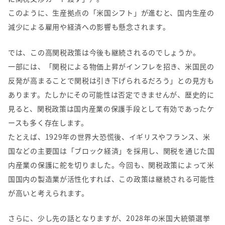
このように、生産拠点の「米国シフト」が進むと、国内生産の
減少による雇用や経済への影響も懸念されます。
では、この高関税政策は今後も継続されるのでしょうか。
一部には、「関税による物価上昇がインフレを招き、米国民の
反発が高まることで関税は引き下げられるだろう」との見方も
あります。たしかにその可能性は否定できませんが、歴史的に
見ると、関税政策は国内産業の保護手段として有効であったケ
ースも多く存在します。
たとえば、
1929
年の世界大恐慌後、イギリスやフランス、米
国などの主要国は「ブロック経済」を採用し、関税を通じた国
内産業の保護に舵を切りました。今回も、関税政策によって米
国国内の製造業が活性化すれば、この政策は継続される可能性
が高いと考えられます。
さらに、少し先の話となりますが、
2028
年の米国大統領選挙