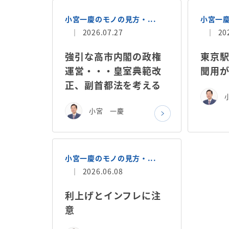
小宮一慶のモノの見方・...
小宮一慶
2026.07.27
20
強引な高市内閣の政権
東京
運営・・・皇室典範改
聞用
正、副首都法を考える
小宮 一慶
小宮一慶のモノの見方・...
2026.06.08
利上げとインフレに注
意