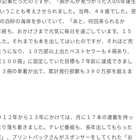
の記事だったのですが、「肺がんが見つかった人の5年後生
ということも考えさせられました。当時、４８歳でした。翌
湾の白砂の海岸を歩いていて、「あと、何回来られるか
年経ち、おかげさまで元気に毎日を過ごしています。１５
した。それまでも本を出してはいたのですが、それほど売
ようになり、１０万部以上出たベストセラーも４冊あり、
涯１００冊」に設定していた目標も７年前に達成できまし
５３冊の単著が出て、累計発行部数も３９０万部を超えま
０１２年から１３年にかけては、月に１７本の連載を持っ
なり落ち着きました。テレビ番組も、長年出してもらった
CE」、プリントパックさんがスポンサーをしてくれた「お