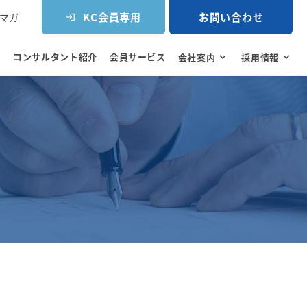
KC会員専用
お問い合わせ
マガ
login
コンサルタント紹介
会員サービス
e
会社案内
expand_more
採用情報
expand_more