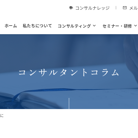
コンサルナレッジ
メル
school
mail_outline
ホーム
私たちについて
コンサルティング
expand_more
セミナー・研修
expand_mor
コンサルタントコラム
に