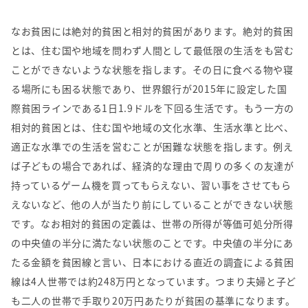
なお貧困には絶対的貧困と相対的貧困があります。絶対的貧困
とは、住む国や地域を問わず人間として最低限の生活をも営む
ことができないような状態を指します。その日に食べる物や寝
る場所にも困る状態であり、世界銀行が
2015
年に設定した国
際貧困ラインである
1
日
1.9
ドルを下回る生活です。もう一方の
相対的貧困とは、住む国や地域の文化水準、生活水準と比べ、
適正な水準での生活を営むことが困難な状態を指します。例え
ば子どもの場合であれば、経済的な理由で周りの多くの友達が
持っているゲーム機を買ってもらえない、習い事をさせてもら
えないなど、他の人が当たり前にしていることができない状態
です。なお相対的貧困の定義は、世帯の所得が等価可処分所得
の中央値の半分に満たない状態のことです。中央値の半分にあ
たる金額を貧困線と言い、日本における直近の調査による貧困
線は
4
人世帯では約
248
万円となっています。つまり夫婦と子ど
も二人の世帯で手取り
20
万円あたりが貧困の基準になります。