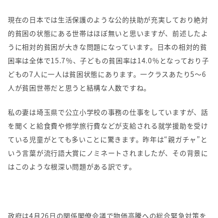
現在の日本では生活保護のような公的扶助が充実しており絶対
的貧困の状態にある世帯はほぼ無いと思いますが、前述したよ
うに相対的貧困が大きな問題になっています。日本の相対的貧
困率は全体で
15.7
％、子どもの貧困率は
14.0
％となっており子
どもの
7
人に一人は貧困状態にあります。一クラスあたり
5
～
6
人が貧困世帯だと思うと結構な人数ですね。
私の妻は埼玉県で公立小学校の事務の仕事をしていますが、話
を聞くと給食費や修学旅行費などが支給される就学援助を受け
ている児童がとても多いことに驚きます。昨年は“親ガチャ”と
いう言葉が流行語大賞にノミネートされましたが、その背景に
はこのような根深い問題がある訳です。
政府は
4
月
26
日の関係閣僚会議で物価高騰への総合緊急対策を