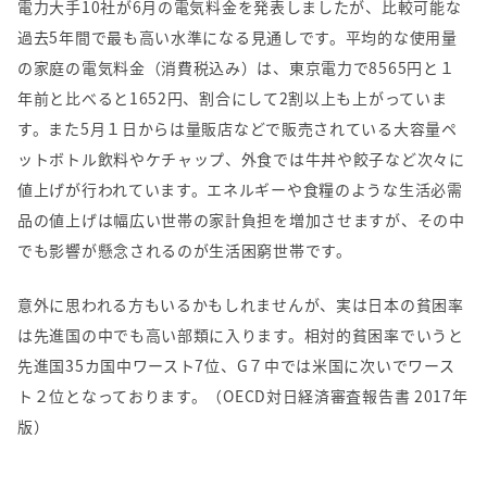
電力大手
10
社が
6
月の電気料金を発表しましたが、比較可能な
過去
5
年間で最も高い水準になる見通しです。平均的な使用量
の家庭の電気料金（消費税込み）は、東京電力で
8565
円と１
年前と比べると
1652
円、割合にして
2
割以上も上がっていま
す。また
5
月１日からは量販店などで販売されている大容量ペ
ットボトル飲料やケチャップ、外食では牛丼や餃子など次々に
値上げが行われています。エネルギーや食糧のような生活必需
品の値上げは幅広い世帯の家計負担を増加させますが、その中
でも影響が懸念されるのが生活困窮世帯です。
意外に思われる方もいるかもしれませんが、実は日本の貧困率
は先進国の中でも高い部類に入ります。相対的貧困率でいうと
先進国
35
カ国中ワースト
7
位、
G
７中では米国に次いでワース
ト２位となっております。（
OECD
対日経済審査報告書
2017
年
版）