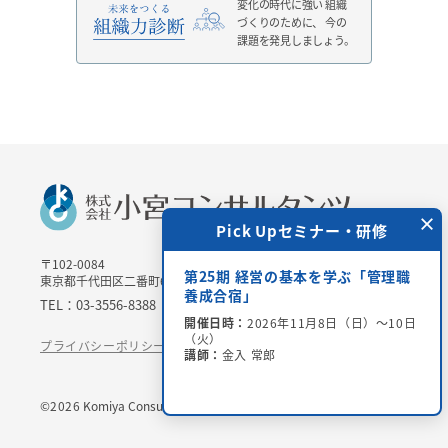
変化の時代に強い
組織
づくりのために、
今の
課題を発見しましょう。
×
 Upセミナー・研修
Pick Upセミナー・研修
〒102-0084
＞チャリティー講演会
第25期 経営の基本を学ぶ「管理職
東京都千代田区二番町6-3 二番町三協ビル3Ｆ
場参加・オンライン配
養成合宿」
TEL：03-3556-8388 / FAX：03-3556-8389
開催日時：
2026年11月8日（日）～10日
（火）
6年8月28日（金）15：00
プライバシーポリシー
特定商取引法に基づく表記
講師：
金入 常郎
世氏、吉田 恒昭氏、小宮
©
2026
Komiya Consultants CO.,LTD.