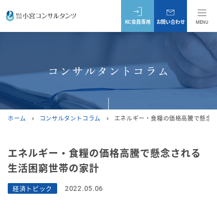
KC会員専用
お問い合わせ
MENU
コンサルタントコラム
ホーム
コンサルタントコラム
エネルギー・食糧の価格高騰で懸念
chevron_right
chevron_right
エネルギー・食糧の価格高騰で懸念される
生活困窮世帯の家計
経済トピック
2022.05.06