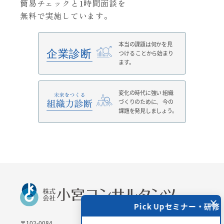
簡易チェックと1時間面談を
無料で実施しています。
本当の課題は何かを見
つける
ことから始まり
ます。
変化の時代に強い
組織
づくりのために、
今の
課題を発見しましょう。
×
 Upセミナー・研修
Pick Upセミナー・研修
〒102-0084