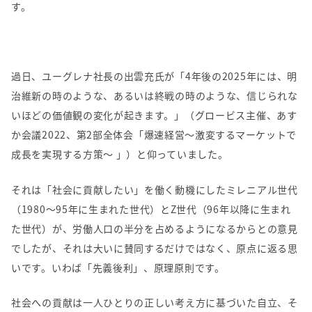
す。
過日、ユーグレナ社長の出雲充氏が「
4
年後の
2025
年には、明
治維新の時のような、あるいは終戦の時のような、信じられな
いほどの価値観の変化が起きます。」（グロービス主催、あす
か会議
2022
、第
2
部全体会「爆速経営～激変するマーケットで
成長を実現する方策～ 」）と仰っていました。
それは「社会に貢献したい」を働く動機にしたミレニアル世代
（
1980
～
95
年に生まれた世代）と
Z
世代（
96
年以降に生まれ
た世代）が、労働人口の半分を占めるようになるからとの意見
でしたが、それは大いに賛同するだけではなく、原点に返る思
いです。いわば「先義後利」、原理原則です。
社会への貢献は一人ひとりの正しい考え方に基づいた自立、そ