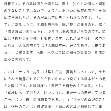
様相です。その基は何かを問えば、自主・独立した個人と国家
の少ないことではないでしょうか。お互いに依存の度合いを強
めてきましたが、その根本は常に自主・独立なのです。『大
学』にあるように、平和も自由も、国が良く治まるのも、常に
「修身斉家治国平天下」、つまりは個の修身からなのです。頭
山は「修身こそ最強」とも言います。これが弱まると世の中が
乱れる。大塩の前著では「人間は本来、完全であり、自由であ
る。」と説きます。人間一人ひとりには固有の無限の可能性が
あるとの意です。
これはドラッカー先生の「誰もが良い資質をもっている」ゆえ
にそれを発露させることが世の中をより良くする根本だとの教
えと同じです。お釈迦様も「自己こそ自分の主である」とし、
「戦場において百万人に勝つよりも、唯だ一つの自己に克つ者
こそ、じつに最上の勝利者である。」（『ブッダの真理のこと
ば 感興のことば』岩波文庫）と頭山の言葉と相通じていま