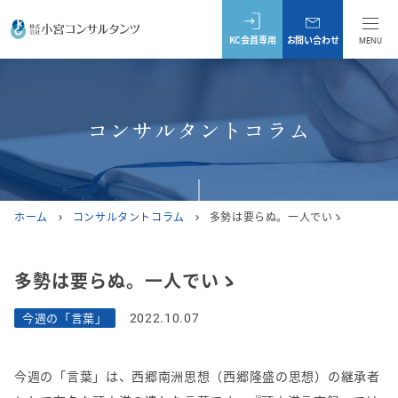
KC会員専用
お問い合わせ
MENU
コンサルタントコラム
ホーム
コンサルタントコラム
多勢は要らぬ。一人でいゝ
chevron_right
chevron_right
多勢は要らぬ。一人でいゝ
今週の「言葉」
2022.10.07
今週の「言葉」は、西郷南洲思想（西郷隆盛の思想）の継承者