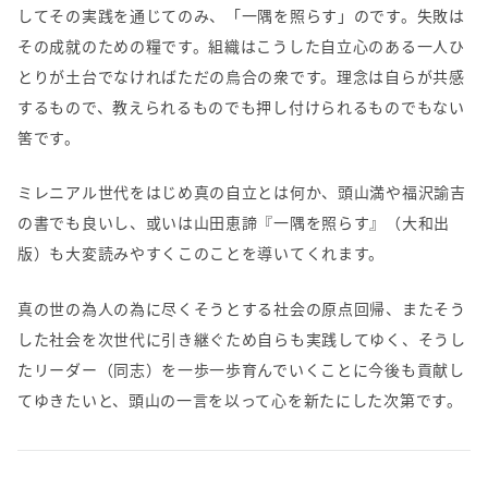
してその実践を通じてのみ、「一隅を照らす」のです。失敗は
その成就のための糧です。組織はこうした自立心のある一人ひ
とりが土台でなければただの烏合の衆です。理念は自らが共感
するもので、教えられるものでも押し付けられるものでもない
筈です。
ミレニアル世代をはじめ真の自立とは何か、頭山満や福沢諭吉
の書でも良いし、或いは山田恵諦『一隅を照らす』（大和出
版）も大変読みやすくこのことを導いてくれます。
真の世の為人の為に尽くそうとする社会の原点回帰、またそう
した社会を次世代に引き継ぐため自らも実践してゆく、そうし
たリーダー（同志）を一歩一歩育んでいくことに今後も貢献し
てゆきたいと、頭山の一言を以って心を新たにした次第です。