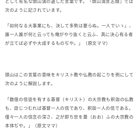
として有名な頭山満の遺した言葉です。『頭山満言志録』では
次のように記されています。
「如何なる大事業にも、決して多勢は要らぬ。一人でいゝ」、
誰一人誰が何と云っても俺がやり抜くと云ふ、真に決心有る者
が立てば必ずや大成するものぢや。」（原文ママ）
頭山はこの言葉の意味をキリスト教や仏教の起こりを例にして
次のように解説します。
「数億の信徒を有する基督（キリスト）の大宗教も釈迦の仏教
も、詮じつむれば基督一人の信であり、釈迦一人の信である。
僅々一人の信念の深さ、之が即ち世を蓋（おお）ふの大宗教の
本体ぢや。」（原文ママ）