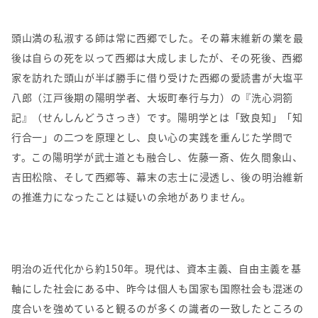
頭山満の私淑する師は常に西郷でした。その幕末維新の業を最
後は自らの死を以って西郷は大成しましたが、その死後、西郷
家を訪れた頭山が半ば勝手に借り受けた西郷の愛読書が大塩平
八郎（江戸後期の陽明学者、大坂町奉行与力）の『洗心洞箚
記』（せんしんどうさっき）です。陽明学とは「致良知」「知
行合一」の二つを原理とし、良い心の実践を重んじた学問で
す。この陽明学が武士道とも融合し、佐藤一斎、佐久間象山、
吉田松陰、そして西郷等、幕末の志士に浸透し、後の明治維新
の推進力になったことは疑いの余地がありません。
明治の近代化から約
150
年。現代は、資本主義、自由主義を基
軸にした社会にある中、昨今は個人も国家も国際社会も混迷の
度合いを強めていると観るのが多くの識者の一致したところの