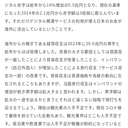
ジタル赤字は前年から
16
％増加の
5.5
兆円となり、現在の基準
になった
2014
年の
2.1
兆円から赤字額は
3
倍弱に膨らんでいま
す。それだけデジタル関連サービスの利用が増え日本のお金が
海外に流出しているということです。
海外からの稼ぎである経常収支は
2023
年に
20.6
兆円の黒字と
前年からほぼ倍増しました。改善の大きな要因としては資源高
が一服したことにより貿易収支が改善したことと、インバウン
ド（訪日外国人）が増加したことによる旅行収支（サービス収
支の一部）の改善です。貿易収支は資源価格や為替の動向に左
右されるところもありますが、当面旅行収支はインバウンドの
増加が続き黒字額は拡大すると思われます。しかし、黒字額は
拡大の一途を辿るかと言うとそれほど遠くない段階で頭打ちを
迎えるでしょう。理由は観光業の人手不足です。現在コロナ禍
で雇用を抑えていた反動もあり、観光業界はどこも人手不足で
す。宿泊業や飲食業では人手不足が稼働の制約になっていると