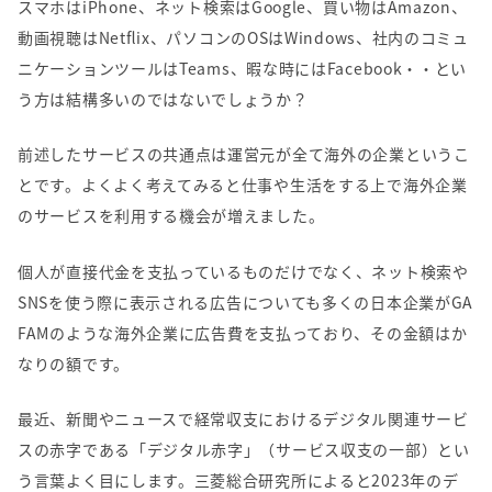
スマホは
iPhone
、ネット検索は
Google
、買い物は
Amazon
、
動画視聴は
Netflix
、パソコンの
OS
は
Windows
、社内のコミュ
ニケーションツールは
Teams
、暇な時には
Facebook
・・とい
う方は結構多いのではないでしょうか？
前述したサービスの共通点は運営元が全て海外の企業というこ
とです。よくよく考えてみると仕事や生活をする上で海外企業
のサービスを利用する機会が増えました。
個人が直接代金を支払っているものだけでなく、ネット検索や
SNS
を使う際に表示される広告についても多くの日本企業が
GA
FAM
のような海外企業に広告費を支払っており、その金額はか
なりの額です。
最近、新聞やニュースで経常収支におけるデジタル関連サービ
スの赤字である「デジタル赤字」（サービス収支の一部）とい
う言葉よく目にします。三菱総合研究所によると
2023
年のデ