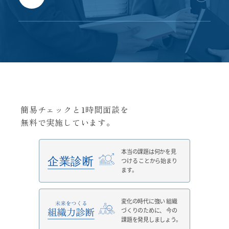
簡易チェックと1時間面談を
無料で実施しています。
本当の課題は何かを見
つける
ことから始まり
ます。
変化の時代に強い
組織
づくりのために、
今の
課題を発見しましょう。