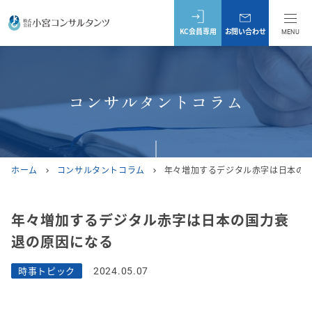
KC会員専用
お問い合わせ
MENU
コンサルタントコラム
ホーム
コンサルタントコラム
年々増加するデジタル赤字は日本の
chevron_right
chevron_right
年々増加するデジタル赤字は日本の国力衰
退の原因になる
時事トピック
2024.05.07