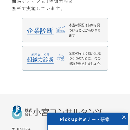
簡易チェックと1時間面談を
無料で実施しています。
本当の課題は何かを見
つける
ことから始まり
ます。
変化の時代に強い
組織
づくりのために、
今の
課題を発見しましょう。
×
 Upセミナー・研修
Pick Upセミナー・研修
〒102-0084