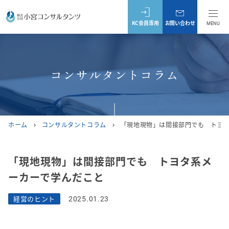
KC会員専用
お問い合わせ
MENU
コンサルタントコラム
ホーム
コンサルタントコラム
「現地現物」は間接部門でも トヨ
chevron_right
chevron_right
「現地現物」は間接部門でも トヨタ系メ
ーカーで学んだこと
経営のヒント
2025.01.23