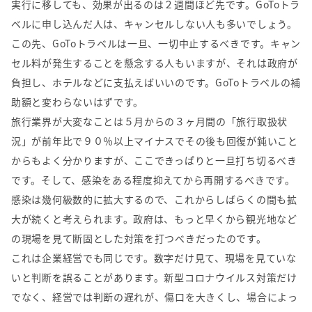
実行に移しても、効果が出るのは２週間ほど先です。GoToトラ
ベルに申し込んだ人は、キャンセルしない人も多いでしょう。
この先、GoToトラベルは一旦、一切中止するべきです。キャン
セル料が発生することを懸念する人もいますが、それは政府が
負担し、ホテルなどに支払えばいいのです。GoToトラベルの補
助額と変わらないはずです。
旅行業界が大変なことは５月からの３ヶ月間の「旅行取扱状
況」が前年比で９０％以上マイナスでその後も回復が鈍いこと
からもよく分かりますが、ここできっぱりと一旦打ち切るべき
です。そして、感染をある程度抑えてから再開するべきです。
感染は幾何級数的に拡大するので、これからしばらくの間も拡
大が続くと考えられます。政府は、もっと早くから観光地など
の現場を見て断固とした対策を打つべきだったのです。
これは企業経営でも同じです。数字だけ見て、現場を見ていな
いと判断を誤ることがあります。新型コロナウイルス対策だけ
でなく、経営では判断の遅れが、傷口を大きくし、場合によっ