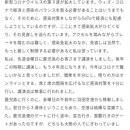
新型コロナウイルスの第３波が拡大しています。ウィズ・コロ
ナで経済と感染のバランスを取る必要があることはいうまでも
なく、そのために、感染対策をしながらGoToで経済にも配慮
しようとしているのですが、ここにきて感染拡大がひどくな
り、その見直しを迫られています。アクセルを踏みながらブレ
ーキを踏むのは難しく、感染急拡大のなか、見直しは当然で、
もっと厳しく制限する必要があると私は思っています。
私は、先週金曜日に鹿児島のお客さまで講演をしました。毎年
この時期に講演し、もう６年目になります。今年はコロナで難
しいかなと思っていましたが、聴衆を半分にし、残りの方はオ
ンラインとする、席と席の間隔を広げるなど感染対策を十分に
行い、講演会は無事に行われました。
鹿児島に行くのに、金曜日の午前中に羽田空港から移動しまし
た。翌日から３連休ということもあり、空港は結構な混雑でし
た。鹿児島便のゲートに行く途中、宮古行き、那覇行きのゲー
トがあったのですが、どちらも大勢の人でにぎわっていまし