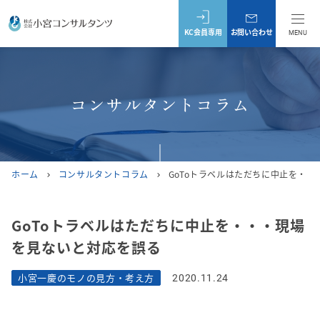
KC会員専用
お問い合わせ
MENU
コンサルタントコラム
ホーム
コンサルタントコラム
GoToトラベルはただちに中止を・
chevron_right
chevron_right
GoToトラベルはただちに中止を・・・現場
を見ないと対応を誤る
小宮一慶のモノの見方・考え方
2020.11.24