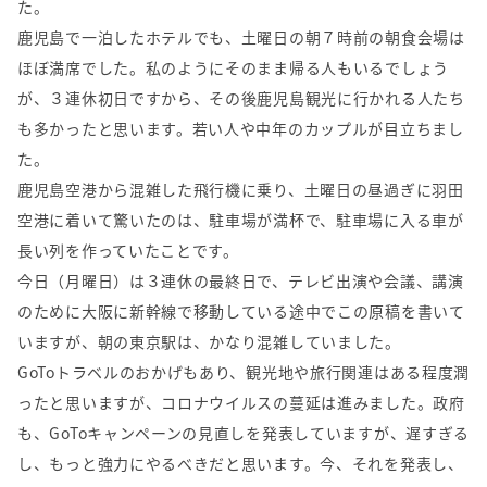
た。
鹿児島で一泊したホテルでも、土曜日の朝７時前の朝食会場は
ほぼ満席でした。私のようにそのまま帰る人もいるでしょう
が、３連休初日ですから、その後鹿児島観光に行かれる人たち
も多かったと思います。若い人や中年のカップルが目立ちまし
た。
鹿児島空港から混雑した飛行機に乗り、土曜日の昼過ぎに羽田
空港に着いて驚いたのは、駐車場が満杯で、駐車場に入る車が
長い列を作っていたことです。
今日（月曜日）は３連休の最終日で、テレビ出演や会議、講演
のために大阪に新幹線で移動している途中でこの原稿を書いて
いますが、朝の東京駅は、かなり混雑していました。
GoToトラベルのおかげもあり、観光地や旅行関連はある程度潤
ったと思いますが、コロナウイルスの蔓延は進みました。政府
も、GoToキャンペーンの見直しを発表していますが、遅すぎる
し、もっと強力にやるべきだと思います。今、それを発表し、