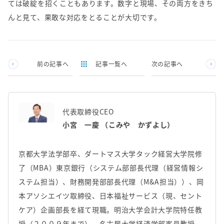
ては破綻を招くこともあります。数字と現場、その両方をきち
んと見て、果敢な対応をとることが大切です。
前の記事へ
記事一覧へ
次の記事へ
代表取締役CEO
小宮 一慶 （こみや かずよし）
京都大学法学部卒、ダートマス大学タック経営大学院修
了（MBA）東京銀行（システム部部長代理（経営情報シ
ステム担当）、財務開発部部長代理（M&A担当））、岡
本アソシエイツ取締役、日本福祉サービス（現、セント
ケア）企画部長を経て現職。明治大学会計大学院特任教
授（２００９年まで）、名古屋大学経済学部客員教授