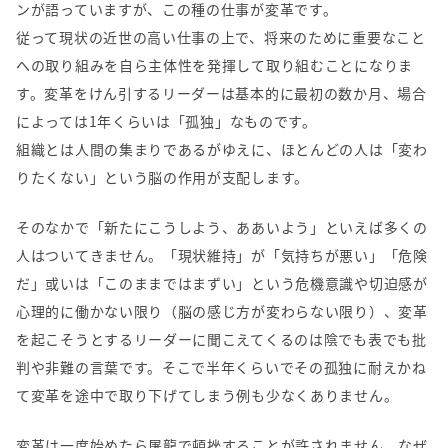
ンが語っていますが、この種の仕事が変革です。
従って現状の近世の高い仕事の上で、将来のために重要なこと
への取り組みを自ら主体性を発揮して取り組むことになりま
す。変革をけん引するリーダーは基本的に最初の数か月、場合
によっては
1
年くらいは「孤独」なものです。
組織とは人間の集まりであるがゆえに、ほとんどの人は「変わ
りたくない」という脳の作用が支配します。
そのなかで「新たにこうしよう、ああいよう」といえば多くの
人はついてきません。「現状維持」が「気持ちが悪い」「危険
だ」或いは「このままではまずい」という危機意識や切迫感が
心理的に働かない限り（脳の感じ方が変わらない限り）、変革
を起こそうとするリーダーに聞こえてくるのは陰でも表でも批
判や非難の言葉です。そこで半年くらいでその孤独に耐えかね
て変革を途中で取り下げてしまう例も少なくありません。
変革は一度始めたら屠龍で頓挫することが許されません。なぜ