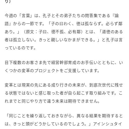
り
）
今週の「言葉」は、孔子とその弟子たちの問答集である『論
語』からの一節です。「子の曰わく、徳は孤ならず。必らず鄰
あり。」（原文：子曰、德不孤、必有鄰）とは、「道徳のある
者は孤立しない。きっと親しいなかまができる。」と孔子は言
っているのです。
目下複数のお客さま先で経営幹部育成のお手伝いとともに、い
くつかの変革のプロジェクトをご支援しています。
変革とは現実の先にある成り行きの未来が、到底次世代に残せ
る状態ではないと感じ取った者が自ら起こす取り組みです。こ
れまでと同じやり方で違う未来は期待できません。
「同じことを繰り返しておきながら、異なる結果を期待すると
は、きっと頭がどうかしているのでしょう。」アインシュタイ