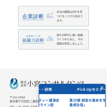
本当の課題は何かを見
つける
ことから始まり
ます。
変化の時代に強い
組織
づくりのために、
今の
課題を発見しましょう。
×
 Upセミナー・研修
Pick Upセミナー・研修
〒102-0084
＞チャリティー講演会
第25期 経営の基本を学ぶ「管理職
東京都千代田区二番町6-3 二番町三協ビル3Ｆ
場参加・オンライン配
養成合宿」
TEL：03-3556-8388 / FAX：03-3556-8389