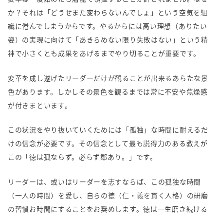
か？それは「どうせまた変わらないんでしょ」という空気を組
織に倦んでしまうからです。やるからには高い理想（ありたい
姿）の実現に向けて「あきらめない限り失敗はない」という精
神で小さくとも成果をあげるまでやり切ることが重要です。
変革を成し遂げたリーダーだけが観ることが出来るあらたな景
色があります。しかしその景色を観るまでは常に不安や焦燥感
が付きまといます。
この状況をやり抜いていくためには「孤独」な時間に耐えるだ
けの信念が必要です。その信念として最も説得力のある教えが
この「徳は孤ならず。必らず鄰あり。」です。
リーダーは、或いはリーダーを志すならば、この孤独な時間
（一人の時間）を愛し、自らの徳（仁・義を貫く人格）の研磨
の習慣お時間にすることをお奨めします。徳は一生磨き続ける