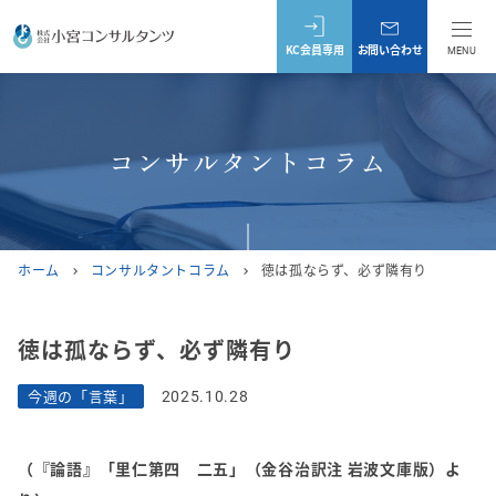
KC会員専用
お問い合わせ
MENU
コンサルタントコラム
ホーム
コンサルタントコラム
徳は孤ならず、必ず隣有り
chevron_right
chevron_right
徳は孤ならず、必ず隣有り
今週の「言葉」
2025.10.28
（『論語』「里仁第四 二五」（金谷治訳注 岩波文庫版）よ