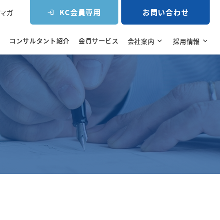
KC会員専用
お問い合わせ
マガ
login
コンサルタント紹介
会員サービス
e
会社案内
expand_more
採用情報
expand_more