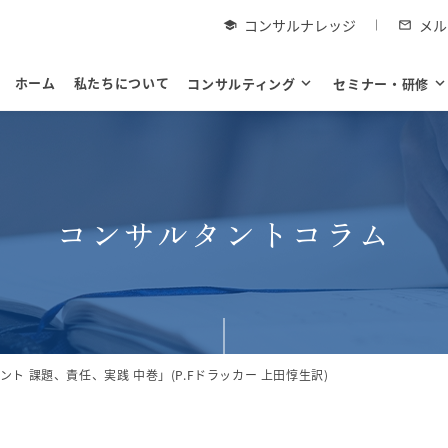
コンサルナレッジ
メル
school
mail_outline
ホーム
私たちについて
コンサルティング
expand_more
セミナー・研修
expand_mor
コンサルタントコラム
ト 課題、責任、実践 中巻」(P.Fドラッカー 上田惇生訳)