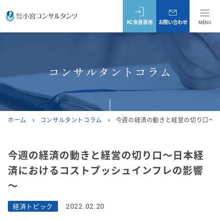
KC会員専用
お問い合わせ
MENU
コンサルタントコラム
ホーム
コンサルタントコラム
今週の経済の動きと経営の切り口～
chevron_right
chevron_right
今週の経済の動きと経営の切り口～日本経
済におけるコストプッシュインフレの影響
～
経済トピック
2022.02.20