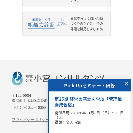
変化の時代に強い
組織
づくりのために、
今の
課題を発見しましょう。
×
 Upセミナー・研修
Pick Upセミナー・研修
〒102-0084
＞チャリティー講演会
第25期 経営の基本を学ぶ「管理職
東京都千代田区二番町6-3 二番町三協ビル3Ｆ
場参加・オンライン配
養成合宿」
TEL：03-3556-8388 / FAX：03-3556-8389
開催日時：
2026年11月8日（日）～10日
（火）
6年8月28日（金）15：00
プライバシーポリシー
特定商取引法に基づく表記
講師：
金入 常郎
世氏、吉田 恒昭氏、小宮