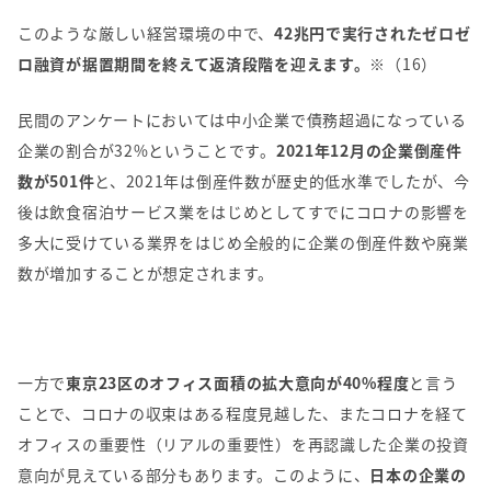
このような厳しい経営環境の中で、
42兆円で実行されたゼロゼ
ロ融資が据置期間を終えて返済段階を迎えます。
※（16）
民間のアンケートにおいては中小企業で債務超過になっている
企業の割合が32%ということです。
2021年12月の企業倒産件
数が501件
と、2021年は倒産件数が歴史的低水準でしたが、今
後は飲食宿泊サービス業をはじめとしてすでにコロナの影響を
多大に受けている業界をはじめ全般的に企業の倒産件数や廃業
数が増加することが想定されます。
一方で
東京23区のオフィス面積の拡大意向が40%程度
と言う
ことで、コロナの収束はある程度見越した、またコロナを経て
オフィスの重要性（リアルの重要性）を再認識した企業の投資
意向が見えている部分もあります。このように、
日本の企業の