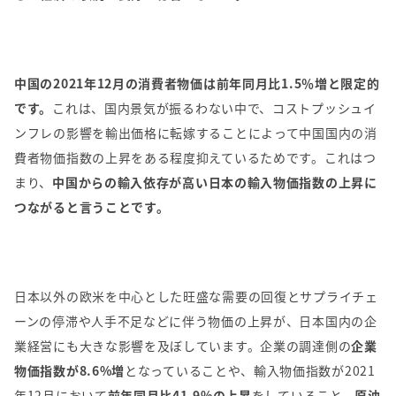
中国の2021年12月の消費者物価は前年同月比1.5％増と限定的
です。
これは、国内景気が振るわない中で、コストプッシュイ
ンフレの影響を輸出価格に転嫁することによって中国国内の消
費者物価指数の上昇をある程度抑えているためです。これはつ
まり、
中国からの輸入依存が高い日本の輸入物価指数の上昇に
つながると言うことです。
日本以外の欧米を中心とした旺盛な需要の回復とサプライチェ
ーンの停滞や人手不足などに伴う物価の上昇が、日本国内の企
業経営にも大きな影響を及ぼしています。企業の調達側の
企業
物価指数が8.6%増
となっていることや、輸入物価指数が2021
年12月において
前年同月比41.9%の上昇
をしていること、
原油