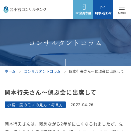
KC会員専用
お問い合わせ
MENU
コンサルタントコラム
ホーム
コンサルタントコラム
岡本行夫さん～偲ぶ会に出席して
chevron_right
chevron_right
岡本行夫さん～偲ぶ会に出席して
小宮一慶のモノの見方・考え方
2022.04.26
岡本行夫さんは、残念ながら
2
年前に亡くなられましたが、先