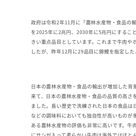
政府は令和
2
年
11
月に「農林水産物・食品の
を
2025
年に
2
兆円、
2030
年に
5
兆円にするこ
きい重点品目としています。これまで牛肉や
したが、昨年
12
月に
29
品目に錦鯉を指定した
日本の農林水産物・食品の輸出が増加した背
来て、日本の農林水産物・食品の品質の高さ
ました。長い歴史で洗練された日本の食品は
などの調味料においても独自性が高いものが
ある農林水産物の評価も非常に高いです。牛
にサシが入って柔らかい牛肉は海外ではほと