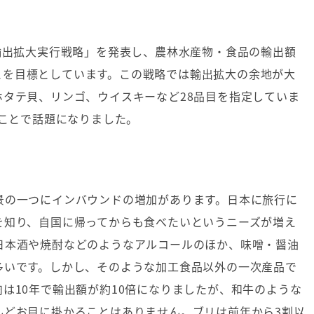
輸出拡大実行戦略」を発表し、農林水産物・食品の輸出額
とを目標としています。この戦略では輸出拡大の余地が大
ホタテ貝、リンゴ、ウイスキーなど
28
品目を指定していま
ことで話題になりました。
景の一つにインバウンドの増加があります。日本に旅行に
を知り、自国に帰ってからも食べたいというニーズが増え
日本酒や焼酎などのようなアルコールのほか、味噌・醤油
多いです。しかし、そのような加工食品以外の一次産品で
肉は
10
年で輸出額が約
10
倍になりましたが、和牛のような
んどお目に掛かることはありません。ブリは前年から
3
割以