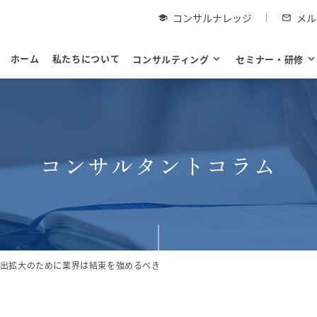
コンサルナレッジ
メル
school
mail_outline
ホーム
私たちについて
コンサルティング
expand_more
セミナー・研修
expand_mor
コンサルタントコラム
出拡大のために業界は結束を強めるべき