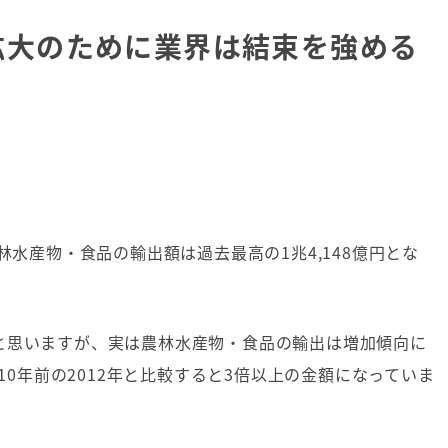
拡大のために業界は結束を強める
林水産物・食品の輸出額は過去最高の
1
兆
4,148
億円とな
。
と思いますが、実は農林水産物・食品の輸出は増加傾向に
10
年前の
2012
年と比較すると
3
倍以上の金額になっていま