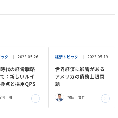
ピック
2023.05.26
経済トピック
2023.05.19
難時代の経営戦略
世界経済に影響がある
いて：新しいルイ
アメリカの債務上限問
換点と採用QPS
題
新宅 剛
増田 賢作