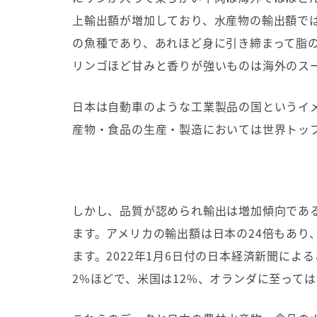
上輸出額が増加しており、水産物の輸出額で
の魚種であり、あれほど身に引き締まって脂
リンゴほど甘みと香りが強いものは海外のス
日本は自動車のような工業製品の国というイ
産物・食品の生産・製造においては世界トッ
しかし、品質が認められ輸出は増加傾向であ
ます。アメリカの輸出額は日本の
24
倍もあり
ます。
2022
年
1
月
6
日付の日本経済新聞による
2%
ほどで、米国は
12%
、オランダに至っては