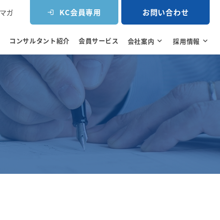
KC会員専用
お問い合わせ
マガ
login
コンサルタント紹介
会員サービス
e
会社案内
expand_more
採用情報
expand_more