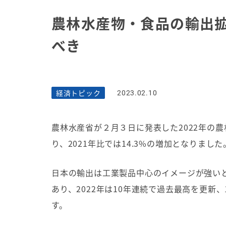
農林水産物・食品の輸出
べき
経済トピック
2023.02.10
農林水産省が２月３日に発表した
2022
年の農
り、
2021
年比では
14.3%
の増加となりました
日本の輸出は工業製品中心のイメージが強い
あり、
2022
年は
10
年連続で過去最高を更新、
す。