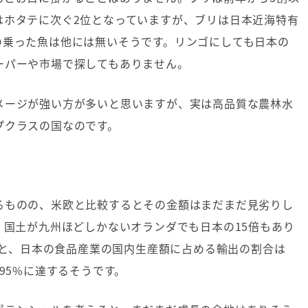
はホタテに次ぐ
2
位となっていますが、ブリは日本近海特有
の乗った魚は他には無いそうです。リンゴにしても日本の
ーパーや市場で探してもありません。
メージが強い方が多いと思いますが、実は高品質な農林水
プクラスの国なのです。
るものの、米欧と比較するとその金額はまだまだ見劣りし
、国土が九州ほどしかないオランダでも日本の
15
倍もあり
と、日本の食品産業の国内生産額に占める輸出の割合は
95%
に達するそうです。