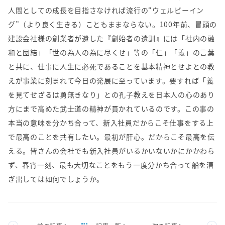
人間としての成長を目指さなければ流行の“ウェルビーイン
グ”（より良く生きる）こともままならない。100年前、冒頭の
建設会社様の創業者が遺した『創始者の遺訓』には「社内の融
和と団結」「世の為人の為に尽くせ」等の「仁」「義」の言葉
と共に、仕事に人生に必死であることを基本精神とせよとの教
えが事業に刻まれて今日の発展に至っています。要すれば「義
を見てせざるは勇無きなり」との孔子教えを日本人の心のあり
方にまで高めた武士道の精神が貫かれているのです。この事の
本当の意味を分かち合って、新入社員だからこそ仕事をする上
で最高のことを共有したい。最初が肝心。だからこそ最高を伝
える。皆さんの会社でも新入社員がいるかいないかにかかわら
ず、春宵一刻、最も大切なことをもう一度分かち合って船を漕
ぎ出しては如何でしょうか。