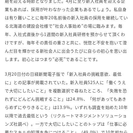
期を迎える時節となりました。4月に至り新入社員を迎える企
業もあれば、採用が叶わなかった企業もあるでしょう。私自身
は有り難いことに毎年20名前後の新入社員の採用を継続してい
る北海道の建設会社様で“社会人事始め”の場に臨みます。毎
年、入社式直後から1週間の新入社員研修を預からせて頂くわ
けですが、毎年その責任の重さと共に、恍惚と不安を抱いて澄
んだ目を輝かせる新社会人に出会うたびに自らの初心を思い出
します。初心とはつまり“必死”であることです。
3月20日付の日経新聞電子版で「新入社員の挑戦意欲、最低
に」との記事が掲載されていた。新入社員525人に「働くうえ
で大切にしたいこと」を複数選択で尋ねたところ、「失敗を恐
れずにどんどん挑戦すること」は24.8%、「何があってもあき
らめずにやりきること」は13.9%。いずれも調査を始めた10年
以降で過去最低という（リクルートマネジメントソリューショ
ンズ社調べ）。一方で大切にしたいことのトップは「仕事に必
要なスキルや知識を身につけること」（49.0%）で10年前から