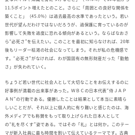
11.5ポイント増えたとのこと。さらに「周囲との良好な関係を
築くこと」（45.0%）は過去最高の水準であったという。若い
世代が望んだわけではないだろうが、過保護に育っているのが
影響して失敗を過度に恐れる傾向があるという。ならばなおさ
ら“必死さ”を伝えたい。このことを最初に知らなければ、20年
後もリーダー枯渇の社会になってしまう。それが私の危機感で
す。“必死さ”がなければ、わが国固有の無形財産だった「勤勉
さ」が失われていく。
ちょうど若い世代に社会人として大切なことをお伝えするのに
好事例が満載の出来事があった。ＷＢＣの日本代表“侍ＪＡＰ
ＡＮ”の行動である。優勝したことは結果として本当に素晴ら
しいことだが、それ以上に個人的に有り難いと感じたのは、海
外メディアでも称賛をもって取り上げられた日本人として
の“礼を尽くす”姿である。ではその「礼」とは何か。このテー
マが新入社員に最も時間を割いて伝えているテーマです。古典