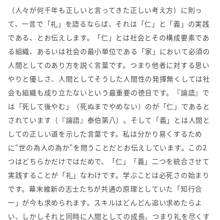
（人々が何千年も正しいと言ってきた正しい考え方）に則っ
て、一言で「礼」を語るならば、それは「仁」と「義」の実践
である、とお伝えします。「仁」とは社会とその構成要素であ
る組織、あるいは社会の最小単位である「家」において必須の
人間としてのあり方を説く言葉です。つまり他者に対する思い
やりと優しさ、人間としてそうした人間性の発揮無くしては社
会も組織も成り立たないという最重要の徳目です。『論語』で
は「死して後やむ」（死ぬまでやめない）のが「仁」であると
されています（『論語』泰伯第八）。そして「義」とは人間と
しての正しい道を示した言葉です。私は分かり易くするため
に“世の為人の為か”を問うことだとお伝えしています。この2
つはどちらかだけではだめで、「仁」「義」二つを統合させて
実践することが「礼」なわけです。学ぶことは必死さの始まり
です。幕末維新の志士たちが共通の原理としていた「知行合
一」が今も求められます。スキルはどんどん追い求めたらよ
い、しかしそれと同時に人間としての成長、つまり礼を尽くす