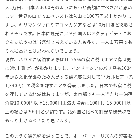
人
1
万円、日本人
3000
円のようにもっと高額にすべきだと思い
ます。世界の山でもエベレストは入山に
100
万円以上かかりま
すし、キリマンジャロやアコンカグアなどは
10
万円ほど徴収さ
れるそうです。日本に観光に来る外国人はアクティビティにお
金を支払うのは当然だと考えている人も多く、一人１万円でも
それ程高いとは思われないでしょう。
現在、ハワイに宿泊する際は
10.25
％の宿泊税（オアフ島は更
に
3%
上乗せ）が掛かりますし、インドネシアのバリ島も
2024
年から文化保護のため入島する観光客に対して
15
万ルピア（約
1,390
円）の税金を課すことを発表しました。日本でも宿泊税
を課している地域はありますが、東京都でも一人当たり一泊宿
泊費
10,000
円以上
15,000
円未満の場合は
100
円、
15,000
円以
上の場合は
200
円と少額です。諸外国と比べて割安な観光税を
もっと上げるべきだと思います。
このような観光税を課すことで、オーバーツーリズムの弊害を