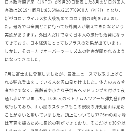
日本政府観光局（
JNTO
）が
9
月
20
日発表した
8
月の訪日外国人
客数は
2019
年同月比
85.6%
の
215
万
6900
人（推計）となり、
新型コロナウイルス拡大後初めてコロナ前の
8
割を超えまし
た。最近では全国どこに行っても外国人が増えてきたなという
実感があります。外国人だけでなく日本人の旅行も活発になっ
てきており、日本経済にとってもプラスの効果が出ています。
しかし、その一方でオーバーツーリズムの弊害が聞かれるよう
になってきました。
7
月に富士山に登頂しましたが、最近ニュースでも取り上げら
れる弾丸登山をしている人を沢山見かけました。体力のある若
者だけでなく、高齢者や小さな子供もヘッドランプを付けて夜
通し歩いていました。
1000
人のベトナム人ツアーも弾丸登山を
敢行しており、山小屋のスタッフもこの規模の弾丸登山は見た
ことがないと驚いていました。頂上についても
3776m
の剣ヶ峰
は写真を撮るために長蛇の列ができており、そこだけで
30
分以