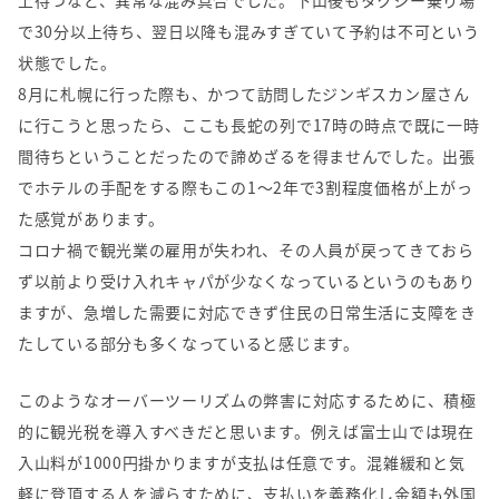
上待つなど、異常な混み具合でした。下山後もタクシー乗り場
で
30
分以上待ち、翌日以降も混みすぎていて予約は不可という
状態でした。
8
月に札幌に行った際も、かつて訪問したジンギスカン屋さん
に行こうと思ったら、ここも長蛇の列で
17
時の時点で既に一時
間待ちということだったので諦めざるを得ませんでした。出張
でホテルの手配をする際もこの
1
～
2
年で
3
割程度価格が上がっ
た感覚があります。
コロナ禍で観光業の雇用が失われ、その人員が戻ってきておら
ず以前より受け入れキャパが少なくなっているというのもあり
ますが、急増した需要に対応できず住民の日常生活に支障をき
たしている部分も多くなっていると感じます。
このようなオーバーツーリズムの弊害に対応するために、積極
的に観光税を導入すべきだと思います。例えば富士山では現在
入山料が
1000
円掛かりますが支払は任意です。混雑緩和と気
軽に登頂する人を減らすために、支払いを義務化し金額も外国