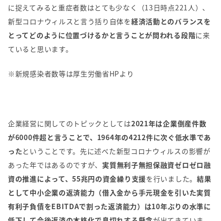
に捉えてみると重症者数はとても少なく（
13
日時点
221
人）、
新型コロナウィルスと言う括り自体を
経済活動とのバランスを
とってどのように位置づけるかと言うことが問われる段階
に来
ていると思います。
※新規感染者数等は厚生労働省HPより
企業経営に関してのトピックとしては
2021年は企業倒産件数
が6000件超と言うことで、1964年の4212件に次ぐ低水準であ
った
ということです。先に述べた新型コロナウィルスの影響が
あった年ではあるのですが、
実質無利子無担保融資ゼロゼロ融
資の推進によって、55兆円の資金繰り支援
を行いました。
結果
として中小企業の返済能力（借入金から手元現金を引いた実質
有利子負債をEBITDAで割った返済能力）は10年ぶりの水準に
低下して今後返済の本格化で息切れする懸念
が出てきていま