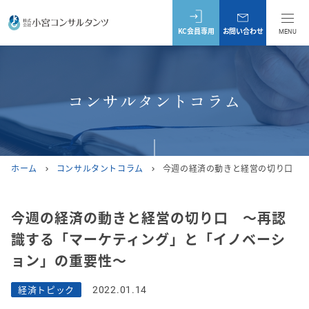
KC会員専用
お問い合わせ
MENU
コンサルタントコラム
ホーム
コンサルタントコラム
今週の経済の動きと経営の切り口 
chevron_right
chevron_right
今週の経済の動きと経営の切り口 ～再認
識する「マーケティング」と「イノベーシ
ョン」の重要性～
経済トピック
2022.01.14