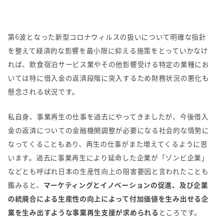
第
6
波となった新型コロナウィルスの扱いについて明確な指針
を整えて経済的な影響を最小限に抑える施策をとっていかなけ
れば、飲食宿泊サービス業やその他影響受ける特定の業種にお
いては特に借入金の返済段階に突入するため財務状況の悪化も
懸念される状況です。
私自身、事業再生の仕事を過去にやってきましたが、今後借入
金の返済についての金融機関調整が必要になる社会的な情勢に
なってくることもあり、再生の仕事がまた増えてくるように思
います。過去に事業再生により延命した企業が「ゾンビ企業」
などとも呼ばれ日本の生産性向上の阻害要因と言われたことも
鑑みると、
マーケティングとイノベーションの促進、及び企業
の統廃合による生産性の向上によって付加価値を生み出せる企
業を生み出すような事業再生支援が求められる
ところです。