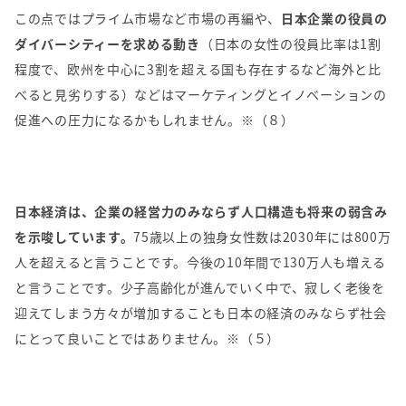
この点ではプライム市場など市場の再編や、
日本企業の役員の
ダイバーシティーを求める動き
（日本の女性の役員比率は
1
割
程度で、欧州を中心に
3
割を超える国も存在するなど海外と比
べると見劣りする）などはマーケティングとイノベーションの
促進への圧力になるかもしれません。※（８）
日本経済は、企業の経営力のみならず人口構造も将来の弱含み
を示唆しています。
75
歳以上の独身女性数は
2030
年には
800
万
人を超えると言うことです。今後の
10
年間で
130
万人も増える
と言うことです。少子高齢化が進んでいく中で、寂しく老後を
迎えてしまう方々が増加することも日本の経済のみならず社会
にとって良いことではありません。※（５）