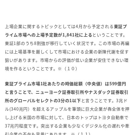
上場企業に関するトピックとしては
4
月から予定される
東証プ
ライム市場への上場予定数が1,841社に上る
ということです。
東証
1
部のうち
8
割強が移行していく状況です。この市場の再編
には上場基準を厳しくして市場における企業の新陳代謝を促す
狙いがあります。市場からの評価が低い企業が安住できない環
境を作るということです。※（１０）
東証プライム市場1社あたりの時価総額（中央値）は599億円
と言うことで、ニューヨーク証券取引所やナスダック証券取引
所のグローバルセレクトの3分の1以下
と言うことです。
3
兆ド
ル
(340
兆円）を超えるアップルを筆頭に巨大企業が犇全体を押
し上げる米国の市場に対して、日本のトップはトヨタ自動車で
37
兆円程度です。突出する企業も少なくデジタル化の遅れや牽
引企業の不在も背景にあります。※（１１）