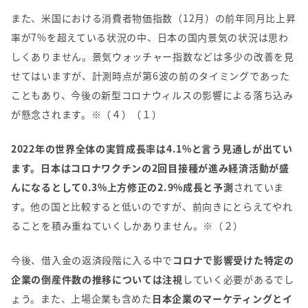
また、米国における消費者物価指数（
12
月）の前年同月比上昇
率が
7%
を超えている状況の中、日本の国内景気の状況は思わ
しくありません。景気ウォッチャー指数などは多少の改善を見
せてはいますが、計測時点が第
6
波の前のタイミングであった
こともあり、今後の新型コロナウィルスの影響による落ち込み
が懸念されます。※（４）（１）
2022年の世界全体の実質成長率は4.1%と言う見通しが出てい
ます。日本はコロナワクチンの2回目接種が進み経済活動が盛
んになるとして0.3%上方修正の2.9%成長と予測
されていま
す。他の国と比較すると低いのですが、前向きにとらえてやれ
ることを積み重ねていくしかありません。※（２）
今後、借入金の返済段階に入る中で
コロナで影響受けた特定の
企業の倒産件数の推移については注視
していく必要があるでし
ょう。また、上場企業も含めた
日本企業のマーケティングとイ