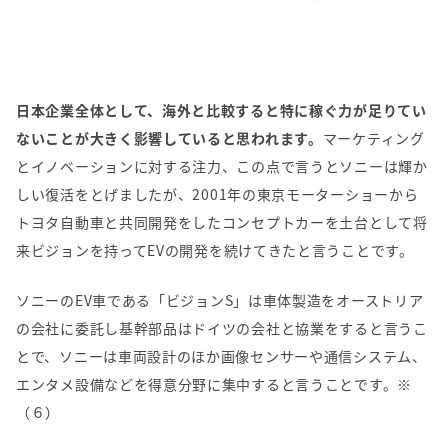
日本企業全体として、海外と比較すると特に稼ぐ力が足りてい
ないことが大きく影響していると思われます。
マーケティング
とイノベーションに対する注力、この点で言うとソニーは輝か
しい復活をとげましたが、
2001
年の東京モーターショーから
トヨタ自動車と共同開発をしたコンセプトカーを土台として将
来ビジョンを持って
EV
の開発を続けてきたと言うことです。
ソニーの
EV
車である「ビジョン
S
」は車体製造をオーストリア
の会社に委託し基幹部品はドイツの会社と協業をすると言うこ
とで、ソニーは車両設計のほか画像センサーや通信システム、
エンタメ設備などを得意分野に集中すると言うことです。※
（６）