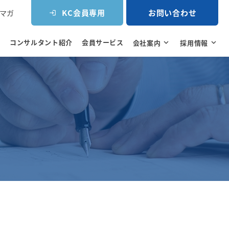
KC会員専用
お問い合わせ
マガ
login
コンサルタント紹介
会員サービス
e
会社案内
expand_more
採用情報
expand_more