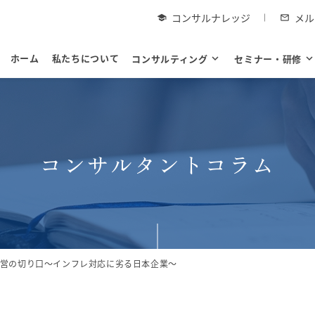
コンサルナレッジ
メル
school
mail_outline
ホーム
私たちについて
コンサルティング
expand_more
セミナー・研修
expand_mor
コンサルタントコラム
営の切り口～インフレ対応に劣る日本企業～