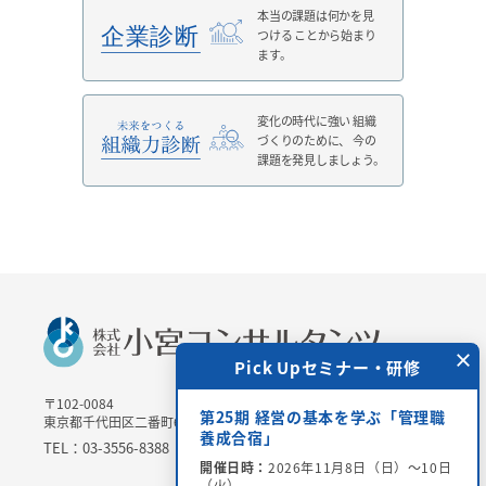
本当の課題は何かを見
つける
ことから始まり
ます。
変化の時代に強い
組織
づくりのために、
今の
課題を発見しましょう。
×
 Upセミナー・研修
Pick Upセミナー・研修
〒102-0084
＞チャリティー講演会
第25期 経営の基本を学ぶ「管理職
東京都千代田区二番町6-3 二番町三協ビル3Ｆ
場参加・オンライン配
養成合宿」
TEL：03-3556-8388 / FAX：03-3556-8389
開催日時：
2026年11月8日（日）～10日
（火）