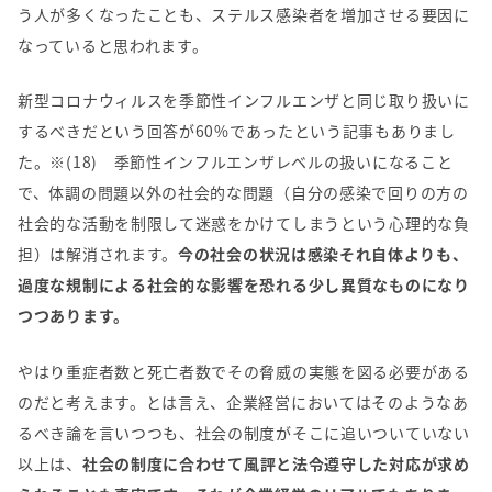
う人が多くなったことも、ステルス感染者を増加させる要因に
なっていると思われます。
新型コロナウィルスを季節性インフルエンザと同じ取り扱いに
するべきだという回答が
60%
であったという記事もありまし
た。※(18) 季節性インフルエンザレベルの扱いになること
で、体調の問題以外の社会的な問題（自分の感染で回りの方の
社会的な活動を制限して迷惑をかけてしまうという心理的な負
担）は解消されます。
今の社会の状況は感染それ自体よりも、
過度な規制による社会的な影響を恐れる少し異質なものになり
つつあります。
やはり重症者数と死亡者数でその脅威の実態を図る必要がある
のだと考えます。とは言え、企業経営においてはそのようなあ
るべき論を言いつつも、社会の制度がそこに追いついていない
以上は、
社会の制度に合わせて風評と法令遵守した対応が求め