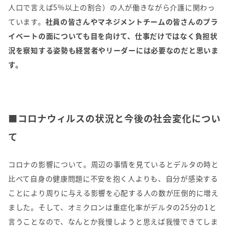
人口で言えば
5%
以上の割合）の人が働きながら介護に関わっ
ています。
社員の皆さんやマネジメントチームの皆さんのプラ
イベートの面についても目を向けて、仕事だけではなく負担状
況を察知する姿勢も経営者やリーダーには必要なのだと思いま
す。
■コロナウィルスの状況と今後の社会変化につい
て
コロナの影響について。周辺の事情を見ているとデルタの時と
比べて自身の健康問題に不安を抱く人よりも、自分が感染する
ことにより周りに与える影響を心配する人の数が圧倒的に増え
ました。そして、オミクロンは重症化率がデルタの
25
分の
1
と
言うことなので、なんとか我慢しようと思えば我慢できてしま