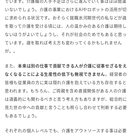
でいます。介護職の人手不足はさらに進んでいく事はほぼ間違
いないでしょう。介護の事業における
AI
やロボットの活用が切
に求められる状況です。おそらく就職氷河期世代の私などが歳
を取って介護を受ける頃には、人の温かみのある介護は期待し
ないほうがよいでしょうし、それが社会のためでもあると思っ
ています。歳を取れば考え方も変わってくるかもしれません
が。。
また、
本来は別の仕事で貢献できる人が介護に従事せざるをえ
なくなることによる生産性の低下も無視できません
。経営者の
皆様も従業員の方に実は隠れ介護を抱えている方も存在すると
思われます。もちろん、ご両親を含め直接関係がある人の介護
は道義的にも関わるべきと言う考え方もありますが、総合的に
見た世の中への貢献と言うことも照らし合わせて判断する必要
もあるでしょう。
それぞれの個人レベルでも、介護をアウトソースする事は必要