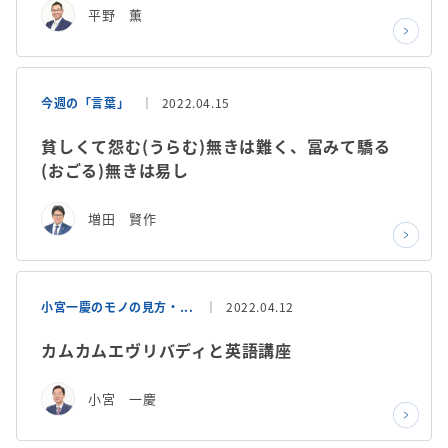
平野 薫
今週の「言葉」
2022.04.15
貧しくて怨む(うらむ)無きは難く、冨みて驕る
(おごる)無きは易し
増田 賢作
小宮一慶のモノの見方・...
2022.04.12
カムカムエヴリバディと英語講座
小宮 一慶