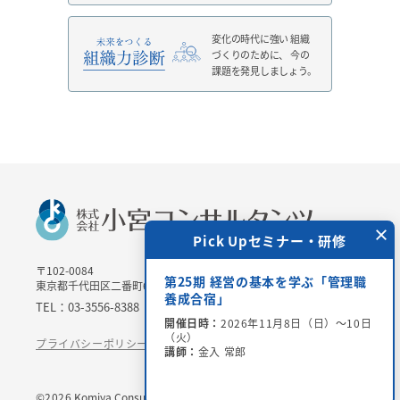
変化の時代に強い
組織
づくりのために、
今の
課題を発見しましょう。
×
 Upセミナー・研修
Pick Upセミナー・研修
〒102-0084
＞チャリティー講演会
第25期 経営の基本を学ぶ「管理職
東京都千代田区二番町6-3 二番町三協ビル3Ｆ
場参加・オンライン配
養成合宿」
TEL：03-3556-8388 / FAX：03-3556-8389
開催日時：
2026年11月8日（日）～10日
（火）
6年8月28日（金）15：00
プライバシーポリシー
特定商取引法に基づく表記
講師：
金入 常郎
世氏、吉田 恒昭氏、小宮
©
2026
Komiya Consultants CO.,LTD.