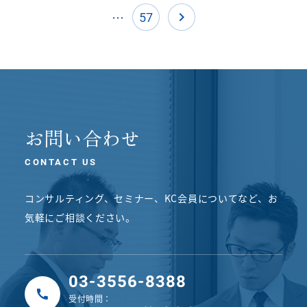
…
navigate_next
57
お問い合わせ
CONTACT US
コンサルティング、セミナー、KC会員についてなど、
お
気軽にご相談ください。
03-3556-8388
受付時間：