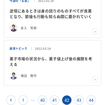
今週の「言葉」
2022.03.18
逆境にあるときは身の回りのものすべてが良薬
となり、節操も行動も知らぬ間に磨かれていく
金入 常郎
経済トピック
2022.03.18
菓子市場の状況から、菓子値上げ後の展開を考
える
増田 賢作
…
navigate_before
1
40
41
42
43
44